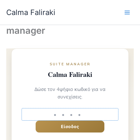
Skip
Calma Faliraki
to
content
manager
SUITE MANAGER
Calma Faliraki
Δώσε τον 4ψήφιο κωδικό για να
συνεχίσεις.
Είσοδος